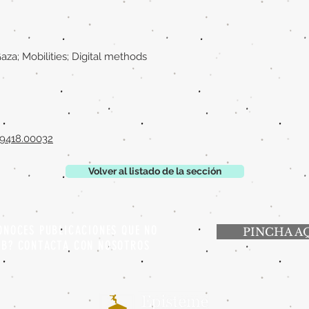
aza; Mobilities; Digital methods
09418.00032
Volver al listado de la sección
ONOCES PUBLICACIONES QUE NO
PINCHA A
EB? CONTACTA CON NOSOTROS