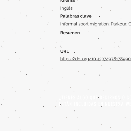
Idioma
Inglés
Palabras clave
Informal sport migration; Parkour; G
Resumen
URL
https://doi.org/10.4337/97817899
¿TIENES ALGO QUE DECIRNOS O C
ESTÁN INCLUIDAS EN NUESTRA W