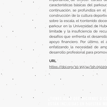
características básicas del parkou
continuación, se profundiza en el
construcción de la cultura deporti
sobre la escala, el contenido doce
parkour en la Universidad de Hube
limitada y la insuficiencia de r
desafíos que enfrenta el desarroll
apoyo financiero. Por último, el 
enfatizando la necesidad de ampl
desarrollo profesional para promove
URL
https://doi.org/10.35534/lsh.0502
¿TIENES ALGO QUE DECIRNOS O C
ESTÁN INCLUIDAS EN NUESTRA W