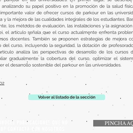
r, analizando su papel positivo en la promoción de la salud físi
 importante valor de ofrecer cursos de parkour en las universi
va y la mejora de las cualidades integrales de los estudiantes.
nte, los métodos de evaluación, las instalaciones y la asignació
i, el artículo señala que el curso actualmente enfrenta proble
ecursos docentes. También se proponen estrategias de mejora c
o del curso, incluyendo la seguridad, la dotación de profesorado,
artículo analiza las perspectivas de desarrollo de los cursos 
iar gradualmente la cobertura del curso, optimizar el siste
r el desarrollo sostenible del parkour en las universidades.
002
Volver al listado de la sección
ONOCES PUBLICACIONES QUE NO
PINCHA A
EB? CONTACTA CON NOSOTROS