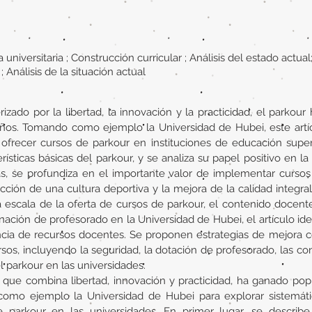
 universitaria ; Construcción curricular ; Análisis del estado actua
 ; Análisis de la situación actual
ado por la libertad, la innovación y la practicidad, el parkour
años. Tomando como ejemplo la Universidad de Hubei, este artí
 ofrecer cursos de parkour en instituciones de educación superi
terísticas básicas del parkour, y se analiza su papel positivo en l
s, se profundiza en el importante valor de implementar cursos
cción de una cultura deportiva y la mejora de la calidad integra
 escala de la oferta de cursos de parkour, el contenido docente
ignación de profesorado en la Universidad de Hubei, el artículo i
iencia de recursos docentes. Se proponen estrategias de mejora 
ursos, incluyendo la seguridad, la dotación de profesorado, las c
el parkour en las universidades.
que combina libertad, innovación y practicidad, ha ganado popu
 como ejemplo la Universidad de Hubei para explorar sistemáti
 parkour en las universidades. En primer lugar, se describe e