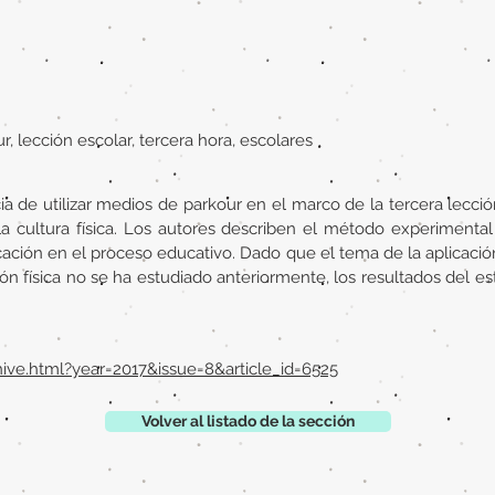
r, lección escolar, tercera hora, escolares
ia de utilizar medios de parkour en el marco de la tercera lección 
a cultura física. Los autores describen el método experimental 
icación en el proceso educativo. Dado que el tema de la aplicació
n física no se ha estudiado anteriormente, los resultados del est
hive.html?year=2017&issue=8&article_id=6525
Volver al listado de la sección