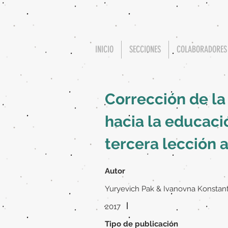
INICIO
SECCIONES
COLABORADORES
Corrección de la
hacia la educaci
tercera lección 
Autor
Yuryevich Pak & Ivanovna Konstan
|
2017
Tipo de publicación