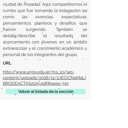
ciudad de Posadas. Aquí compartiremos el
rumbo que fue tomando la indagación así
como las vivencias, expectativas,
pensamientos, planteos y desafíos, que
fueron surgiendo. Tambièn se
detalla/describe el resultado del
acercamiento con jóvenes en un ámbito
extraescolar y el crecimiento académico y
personal de los integrantes del grupo.
URL
http://www.ungs.edu.ar/ms_ici/wp-
content/uploads/2016/11/2JECICNaMaLI
BRODEACTAS2015.pdf#page=319
Volver al listado de la sección
¿TIENES ALGO QUE DECIRNOS O CONOCES
PUBLICACIONES QUE NO ESTÁN INCLUIDAS
EN NUESTRA WEB? CONTACTA CON