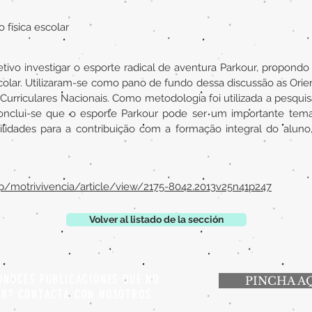
 física escolar
ivo investigar o esporte radical de aventura Parkour, propondo 
olar. Utilizaram-se como pano de fundo dessa discussão as Orien
Curriculares Nacionais. Como metodologia foi utilizada a pesquisa
onclui-se que o esporte Parkour pode ser um importante tema 
ilidades para a contribuição com a formação integral do aluno, 
php/motrivivencia/article/view/2175-8042.2013v25n41p247
Volver al listado de la sección
ONOCES PUBLICACIONES QUE NO
PINCHA A
EB? CONTACTA CON NOSOTROS