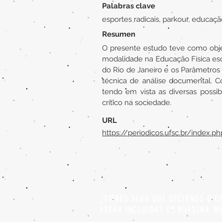
Palabras clave
esportes radicais, parkour, educação
Resumen
O presente estudo teve como objet
modalidade na Educação Física esc
do Rio de Janeiro e os Parâmetros 
técnica de análise documental. C
tendo em vista as diversas possib
crítico na sociedade.
URL
https://periodicos.ufsc.br/index.
¿TIENES ALGO QUE DECIRNOS O C
ESTÁN INCLUIDAS EN NUESTRA W