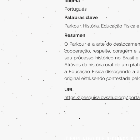
Idioma
Portugués
Palabras clave
Parkour, História, Educação Física
Resumen
O Parkour é a arte do deslocament
cooperação, respeito, coragem e 
seu processo histórico no Brasil 
Através da história oral de um pra
a Educação Física dissociando a 
original está sendo contestada pel
URL
https://pesquisa.bvsalud.org/port
¿TIENES ALGO QUE DECIRNOS O C