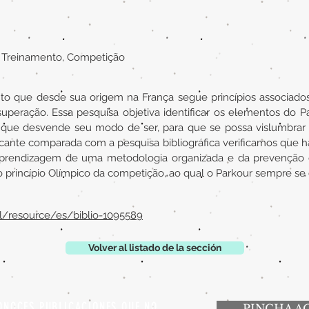
 e Treinamento, Competição
o que desde sua origem na França segue princípios associados a
superação. Essa pesquisa objetiva identificar os elementos do
e que desvende seu modo de ser, para que se possa vislumbrar 
ticante comparada com a pesquisa bibliográfica verificamos que h
aprendizagem de uma metodologia organizada e da prevenção de 
o princípio Olímpico da competição, ao qual o Parkour sempre se
al/resource/es/biblio-1095589
Volver al listado de la sección
ONOCES PUBLICACIONES QUE NO
PINCHA A