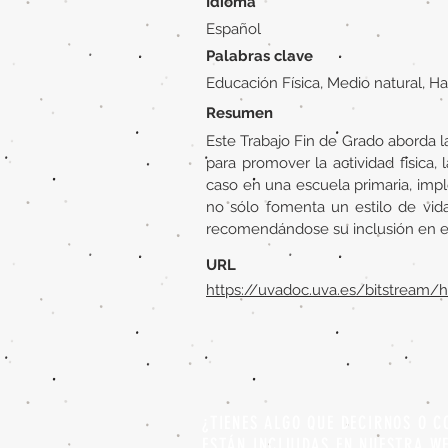
Idioma
Español
Palabras clave
Educación Física, Medio natural, Ha
Resumen
Este Trabajo Fin de Grado aborda l
para promover la actividad física,
caso en una escuela primaria, imp
no sólo fomenta un estilo de vida
recomendándose su inclusión en el 
URL
https://uvadoc.uva.es/bitstream
¿TIENES ALGO QUE DECIRNOS O C
ESTÁN INCLUIDAS EN NUESTRA W