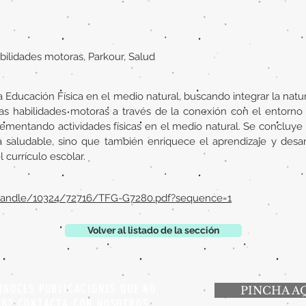
bilidades motoras, Parkour, Salud
a Educación Física en el medio natural, buscando integrar la natu
 las habilidades motoras a través de la conexión con el entorno 
lementando actividades físicas en el medio natural. Se concluye
 saludable, sino que también enriquece el aprendizaje y desarro
currículo escolar.
/handle/10324/72716/TFG-G7280.pdf?sequence=1
Volver al listado de la sección
ONOCES PUBLICACIONES QUE NO
PINCHA A
EB? CONTACTA CON NOSOTROS