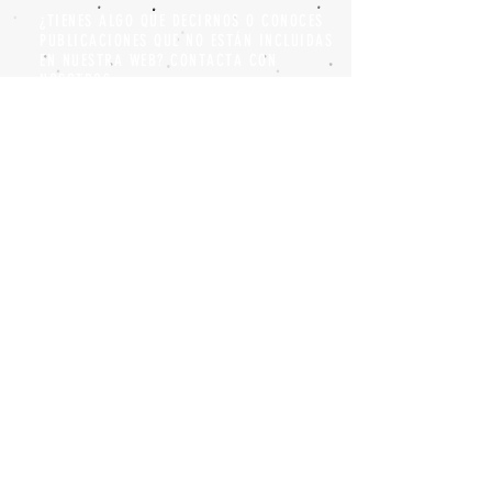
¿TIENES ALGO QUE DECIRNOS O CONOCES
PUBLICACIONES QUE NO ESTÁN INCLUIDAS
EN NUESTRA WEB? CONTACTA CON
NOSOTROS
PINCHA AQUÍ PARA CONTACTAR
Episteme Parkour
© 2020 by
Roberto Miranda
Ullán
is licensed under
Attribution-
NonCommercial-NoDerivatives 4.0 International
Política de privacidad y Aviso legal