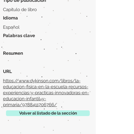
Tipo de publicación
Capítulo de libro
Idioma
Español
Palabras clave
Resumen
URL
https://www.dykinson.com/libros/la-
educacion-fisica-en-la-escuela-recursos-
experiencias-y-practicas-innovadoras-en-
educacion-infantil-y-
primaria/9788411706766/
Volver al listado de la sección