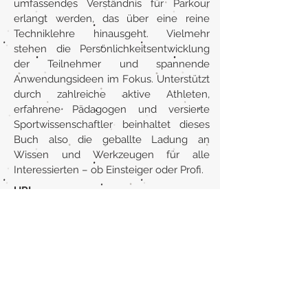
umfassendes Verständnis für Parkour
erlangt werden, das über eine reine
Techniklehre hinausgeht. Vielmehr
stehen die Persönlichkeitsentwicklung
der Teilnehmer und spannende
Anwendungsideen im Fokus. Unterstützt
durch zahlreiche aktive Athleten,
erfahrene Pädagogen und versierte
Sportwissenschaftler beinhaltet dieses
Buch also die geballte Ladung an
Wissen und Werkzeugen für alle
Interessierten – ob Einsteiger oder Profi.
URL
https://www.wog.ch/index.cfm/details/
product/118503-Parkour-Das-grosse-
Theorie-und-Praxisbuch
Volver al listado de la sección