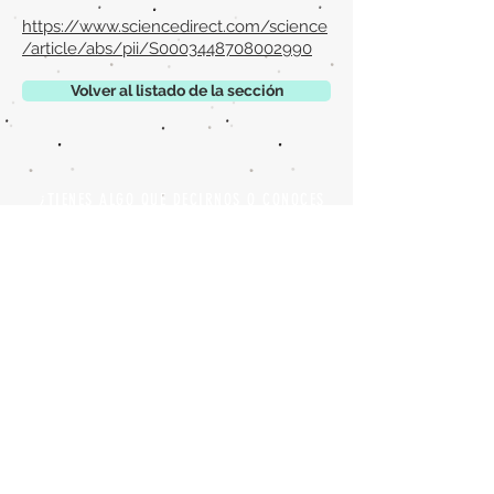
https://www.sciencedirect.com/science
/article/abs/pii/S0003448708002990
Volver al listado de la sección
¿TIENES ALGO QUE DECIRNOS O CONOCES
PUBLICACIONES QUE NO ESTÁN INCLUIDAS
EN NUESTRA WEB? CONTACTA CON
NOSOTROS
PINCHA AQUÍ PARA CONTACTAR
Episteme Parkour
© 2020 by
Roberto Miranda
Ullán
is licensed under
Attribution-
NonCommercial-NoDerivatives 4.0 International