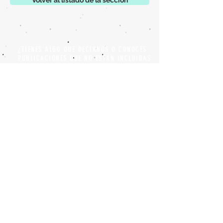
Volver al listado de la sección
¿TIENES ALGO QUE DECIRNOS O CONOCES
PUBLICACIONES QUE NO ESTÁN INCLUIDAS
EN NUESTRA WEB? CONTACTA CON
NOSOTROS
PINCHA AQUÍ PARA CONTACTAR
Episteme Parkour
© 2020 by
Roberto Miranda
Ullán
is licensed under
Attribution-
NonCommercial-NoDerivatives 4.0 International