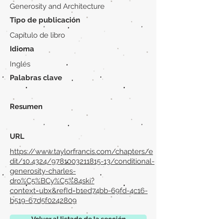
Generosity and Architecture
Tipo de publicación
Capítulo de libro
Idioma
Inglés
Palabras clave
Resumen
URL
https://www.taylorfrancis.com/chapters/e
dit/10.4324/9781003211815-13/conditional-
generosity-charles-
dro%C5%BCy%C5%84ski?
context=ubx&refId=b1ed74bb-69fd-4c16-
b519-67d5f0242809