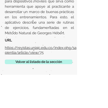
para dispositivos móviles que sirva como
herramienta que apoye al practicante a
desarrollar un marco de buenas prácticas
en los entrenamientos. Para esto, el
aplicativo describe una serie de rutinas
de ejercicios, fundamentadas en el
Método Natural de Georges Hébert.
URL
https://revistas.uniajc.edu.co/index.php/sa
pientia/article/view/75
Volver al listado de la sección
¿TIENES ALGO QUE DECIRNOS O CONOCES
PUBLICACIONES QUE NO ESTÁN INCLUIDAS
EN NUESTRA WEB? CONTACTA CON
NOSOTROS