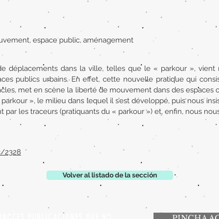
mouvement, espace public, aménagement
de déplacements dans la ville, telles que le « parkour », vient
s publics urbains. En effet, cette nouvelle pratique qui consi
acles, met en scène la liberté de mouvement dans des espaces c
arkour », le milieu dans lequel il s’est développé, puis nous ins
 par les traceurs (pratiquants du « parkour ») et, enfin, nous nous
gc/2328
Volver al listado de la sección
ONOCES PUBLICACIONES QUE NO
PINCHA A