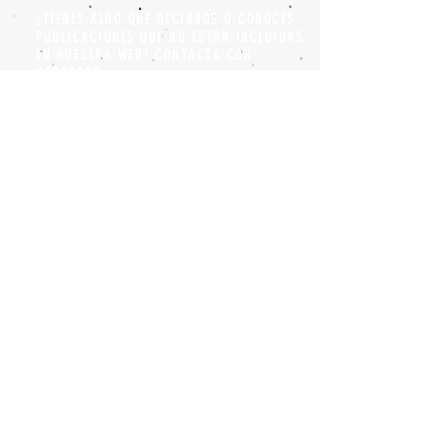
¿TIENES ALGO QUE DECIRNOS O CONOCES
PUBLICACIONES QUE NO ESTÁN INCLUIDAS
EN NUESTRA WEB? CONTACTA CON
NOSOTROS
PINCHA AQUÍ PARA CONTACTAR
Episteme Parkour
© 2020 by
Roberto Miranda
Ullán
is licensed under
Attribution-
NonCommercial-NoDerivatives 4.0 International
Política de privacidad y Aviso legal