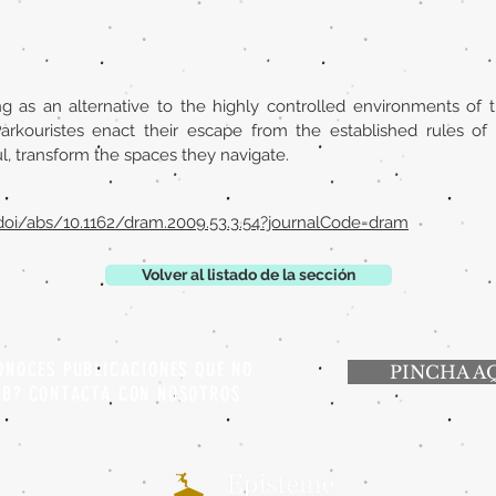
g as an alternative to the highly controlled environments of th
arkouristes enact their escape from the established rules of 
, transform the spaces they navigate.
/doi/abs/10.1162/dram.2009.53.3.54?journalCode=dram
Volver al listado de la sección
ONOCES PUBLICACIONES QUE NO
PINCHA A
EB? CONTACTA CON NOSOTROS