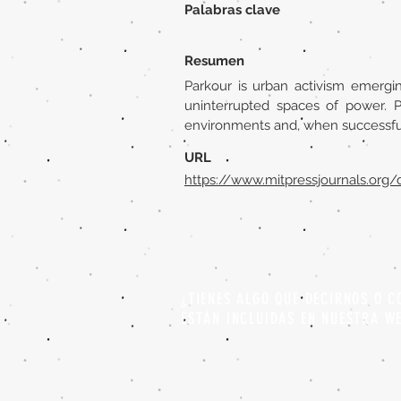
Palabras clave
Resumen
Parkour is urban activism emergin
uninterrupted spaces of power. P
environments and, when successful
URL
https://www.mitpressjournals.org
¿TIENES ALGO QUE DECIRNOS O C
ESTÁN INCLUIDAS EN NUESTRA W