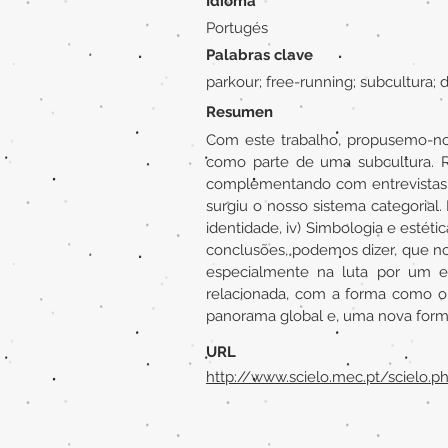
Idioma
Portugés
Palabras clave
parkour; free-running; subcultura; 
Resumen
Com este trabalho, propusemo-nos
como parte de uma subcultura. R
complementando com entrevistas s
surgiu o nosso sistema categorial. E
identidade, iv) Simbologia e estét
conclusões, podemos dizer, que no
especialmente na luta por um e
relacionada, com a forma como o
panorama global e, uma nova form
URL
http://www.scielo.mec.pt/scielo.