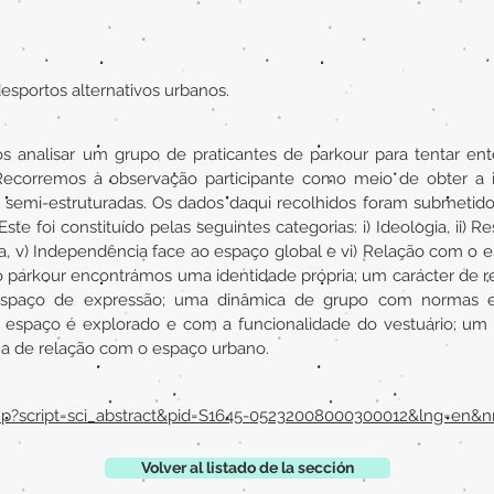
desportos alternativos urbanos.
 analisar um grupo de praticantes de parkour para tentar ent
ecorremos à observação participante como meio de obter a 
emi-estruturadas. Os dados daqui recolhidos foram submetidos
ste foi constituído pelas seguintes categorias: i) Ideologia, ii) Res
ica, v) Independência face ao espaço global e vi) Relação com o e
 parkour encontrámos uma identidade própria; um carácter de res
spaço de expressão; uma dinâmica de grupo com normas e v
 espaço é explorado e com a funcionalidade do vestuário; um
a de relação com o espaço urbano.
php?script=sci_abstract&pid=S1645-05232008000300012&lng=en&n
Volver al listado de la sección