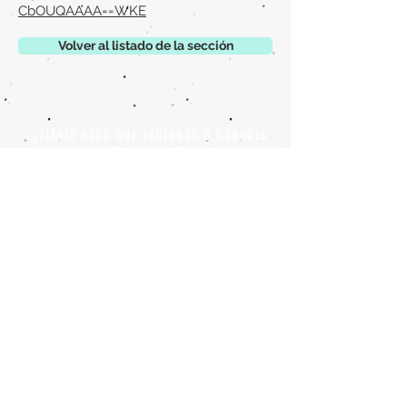
CbOUQAAAA==WKE
Volver al listado de la sección
¿TIENES ALGO QUE DECIRNOS O CONOCES
PUBLICACIONES QUE NO ESTÁN INCLUIDAS
EN NUESTRA WEB? CONTACTA CON
NOSOTROS
PINCHA AQUÍ PARA CONTACTAR
Episteme Parkour
© 2020 by
Roberto Miranda
Ullán
is licensed under
Attribution-
NonCommercial-NoDerivatives 4.0 International