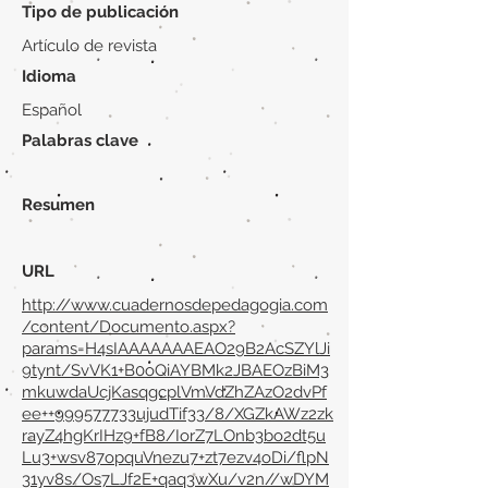
Tipo de publicación
Artículo de revista
Idioma
Español
Palabras clave
Resumen
URL
http://www.cuadernosdepedagogia.com
/content/Documento.aspx?
params=H4sIAAAAAAAEAO29B2AcSZYlJi
9tynt/SvVK1+B0oQiAYBMk2JBAEOzBiM3
mkuwdaUcjKasqgcplVmVdZhZAzO2dvPf
ee++999577733ujudTif33/8/XGZkAWz2zk
rayZ4hgKrIHz9+fB8/IorZ7LOnb3bo2dt5u
Lu3+wsv87opquVnezu7+zt7ezv4oDi/flpN
31yv8s/Os7LJf2E+qaq3wXu/v2n//wDYM