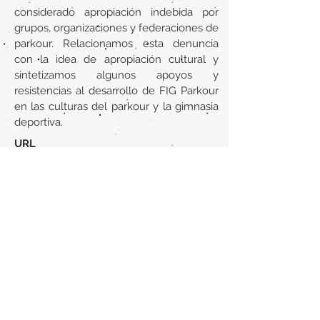
considerado apropiación indebida por
grupos, organizaciones y federaciones de
parkour. Relacionamos esta denuncia
con la idea de apropiación cultural y
sintetizamos algunos apoyos y
resistencias al desarrollo de FIG Parkour
en las culturas del parkour y la gimnasia
deportiva.
URL
https://ojs.claeh.edu.uy/publicaciones/in
dex.php/cclaeh/article/view/523
Volver al listado de la sección
¿TIENES ALGO QUE DECIRNOS O CONOCES
PUBLICACIONES QUE NO ESTÁN INCLUIDAS
EN NUESTRA WEB? CONTACTA CON
NOSOTROS