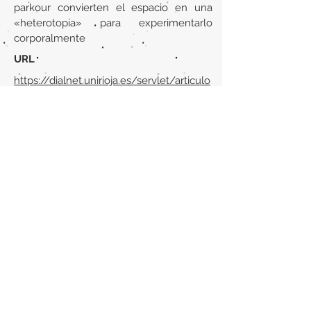
parkour convierten el espacio en una
«heterotopía» para experimentarlo
corporalmente
URL
https://dialnet.unirioja.es/servlet/articulo
?codigo=7543806
Volver al listado de la sección
¿TIENES ALGO QUE DECIRNOS O CONOCES
PUBLICACIONES QUE NO ESTÁN INCLUIDAS
EN NUESTRA WEB? CONTACTA CON
NOSOTROS
PINCHA AQUÍ PARA CONTACTAR