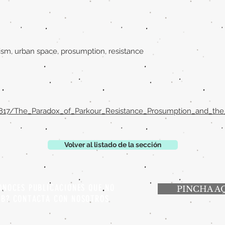
rism, urban space, prosumption, resistance
17/The_Paradox_of_Parkour_Resistance_Prosumption_and_the_S
Volver al listado de la sección
ONOCES PUBLICACIONES QUE NO
PINCHA A
EB? CONTACTA CON NOSOTROS