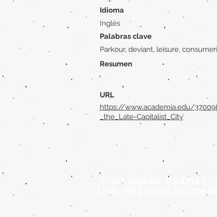
Idioma
Inglés
Palabras clave
Parkour, deviant, leisure, consume
Resumen
URL
https://www.academia.edu/370098
_the_Late-Capitalist_City
¿TIENES ALGO QUE DECIRNOS O C
ESTÁN INCLUIDAS EN NUESTRA W