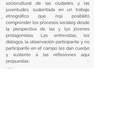
sociocultural de las ciudades y las
juventudes, sustentada en un trabajo
etnográfico que nos posibilitó
comprender los procesos sociales desde
la perspectiva de las y los jóvenes
protagonistas. Las entrevistas, los
diálogos, la observación participante y no
participante en el campo les dan cuerpo
y sustento a las reflexiones aquí
propuestas.
URL
http://sedici.unlp.edu.ar/handle/10915/1
05449
Volver al listado de la sección
¿TIENES ALGO QUE DECIRNOS O CONOCES
PUBLICACIONES QUE NO ESTÁN INCLUIDAS