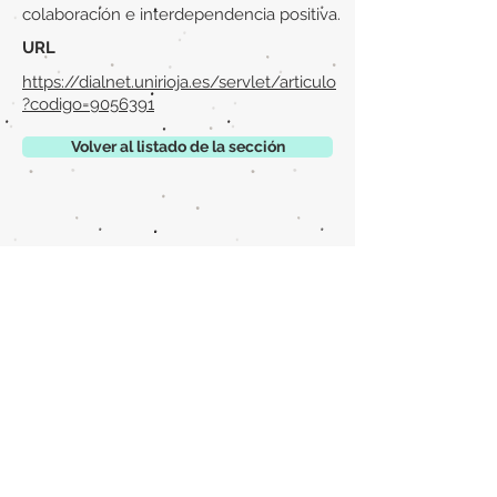
colaboración e interdependencia positiva.
URL
https://dialnet.unirioja.es/servlet/articulo
?codigo=9056391
Volver al listado de la sección
¿TIENES ALGO QUE DECIRNOS O CONOCES
PUBLICACIONES QUE NO ESTÁN INCLUIDAS
EN NUESTRA WEB? CONTACTA CON
NOSOTROS
PINCHA AQUÍ PARA CONTACTAR
Episteme Parkour
© 2020 by
Roberto Miranda
Ullán
is licensed under
Attribution-