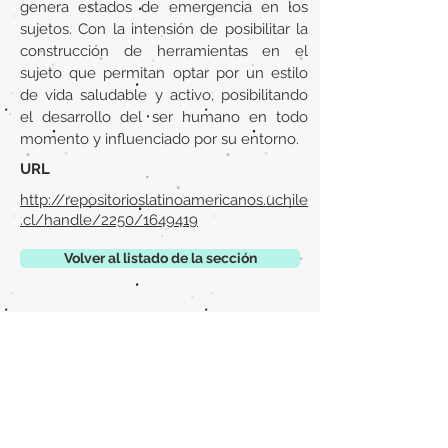
genera estados de emergencia en los
sujetos. Con la intensión de posibilitar la
construcción de herramientas en el
sujeto que permitan optar por un estilo
de vida saludable y activo, posibilitando
el desarrollo del ser humano en todo
momento y influenciado por su entorno.
URL
http://repositorioslatinoamericanos.uchile
.cl/handle/2250/1649419
Volver al listado de la sección
¿TIENES ALGO QUE DECIRNOS O CONOCES
PUBLICACIONES QUE NO ESTÁN INCLUIDAS
EN NUESTRA WEB? CONTACTA CON
NOSOTROS