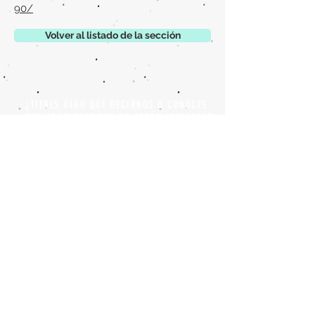
90/
Volver al listado de la sección
¿TIENES ALGO QUE DECIRNOS O CONOCES
PUBLICACIONES QUE NO ESTÁN INCLUIDAS
EN NUESTRA WEB? CONTACTA CON
NOSOTROS
PINCHA AQUÍ PARA CONTACTAR
Episteme Parkour
© 2020 by
Roberto Miranda
Ullán
is licensed under
Attribution-
NonCommercial-NoDerivatives 4.0 International