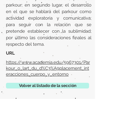
parkour; en segundo lugar, el desarrollo
en el que se hablará del parkour como
actividad exploratoria y comunicativa;
para seguir con la relación que se
pretende establecer con la sublimidad;
por último las consideraciones finales al
respecto del tema.
URL
https://www.academia.edu/5967301/Par
kour_o_lart_du_d%C3%A9placement_int
eracciones_cuerpo_y_entorno
Volver al listado de la sección
¿TIENES ALGO QUE DECIRNOS O CONOCES
PUBLICACIONES QUE NO ESTÁN INCLUIDAS
EN NUESTRA WEB? CONTACTA CON
NOSOTROS