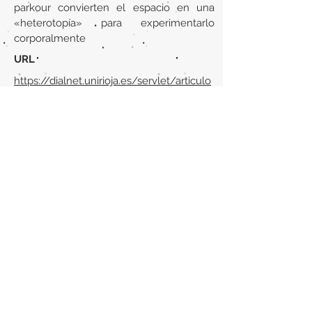
parkour convierten el espacio en una
«heterotopía» para experimentarlo
corporalmente
URL
https://dialnet.unirioja.es/servlet/articulo
?codigo=7543806
Volver al listado de la sección
¿TIENES ALGO QUE DECIRNOS O CONOCES
PUBLICACIONES QUE NO ESTÁN INCLUIDAS
EN NUESTRA WEB? CONTACTA CON
NOSOTROS
PINCHA AQUÍ PARA CONTACTAR