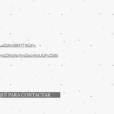
0u4ZqhmBM7T3tGX3-
250ZXh0Ijp7ImZpcnN0UGFnZSI6I
QUÍ PARA CONTACTAR