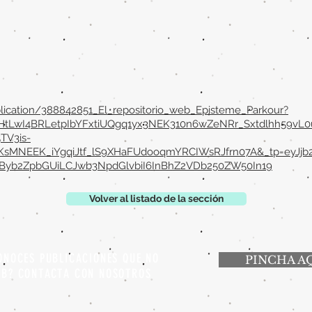
lication/388842851_El_repositorio_web_Episteme_Parkour?
LwI4BRLetpIbYFxtiUQgq1yx3NEK310n6wZeNRr_Sxtdlhh59vL
TV3is-
KsMNEEK_iYgqiJtf_lS9XHaFUdooqmYRCIWsRJfrn07A&_tp=eyJjb
nByb2ZpbGUiLCJwb3NpdGlvbiI6InBhZ2VDb250ZW50In19
Volver al listado de la sección
ONOCES PUBLICACIONES QUE NO
PINCHA A
EB? CONTACTA CON NOSOTROS