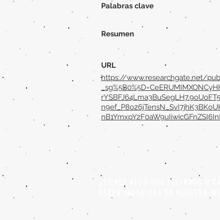
Palabras clave
Resumen
URL
https://www.researchgate.net/pub
_sg%5B0%5D=CeERUMIMXONCyHHt
rYSBFJ64Lma3BuSegLH7.9oUoFT5
n9ef_P8o26jTensN_SvI7jhK3BKoU
nB1YmxpY2F0aW9uIiwicGFnZSI6I
¿TIENES ALGO QUE DECIRNOS O C
ESTÁN INCLUIDAS EN NUESTRA W