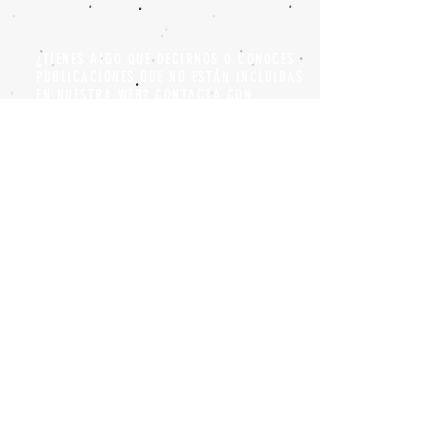
¿TIENES ALGO QUE DECIRNOS O CONOCES
PUBLICACIONES QUE NO ESTÁN INCLUIDAS
EN NUESTRA WEB? CONTACTA CON
NOSOTROS
PINCHA AQUÍ PARA CONTACTAR
Episteme Parkour
© 2020 by
Roberto Miranda
Ullán
is licensed under
Attribution-
NonCommercial-NoDerivatives 4.0 International