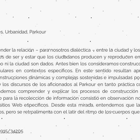
es, Urbanidad, Parkour
er la relación – para nosotros dialéctica – entre la ciudad y los 
es de ser y estar que los ciudadanos producen y reproducen en 
po ni la ciudad son dados. Antes bien los consideramos construcci
culares en contextos específicos. En este sentido resultan apr
strucciones dinámicas y complejas sostenidas e impulsadas por 
y los discursos de los aficionados al Parkour en tanto práctica
demos comprender y explicar los procesos de construcción d
para la recolección de información consistió en observación no p
e sitios Web específicos. Desde esta mirada, entendemos que l
s, pero se retroalimenta con el latir del ritmo de los cuerpos que 
10915/34205