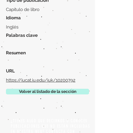
Tipo de publicación
Capítulo de libro
Idioma
Inglés
Palabras clave
Resumen
URL
https://iucat.iu.edu/iuk/10200792
Volver al listado de la sección
¿TIENES ALGO QUE DECIRNOS O CONOCES
PUBLICACIONES QUE NO ESTÁN INCLUIDAS
EN NUESTRA WEB? CONTACTA CON