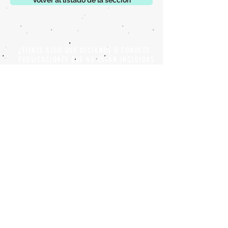
Volver al listado de la sección
¿TIENES ALGO QUE DECIRNOS O CONOCES
PUBLICACIONES QUE NO ESTÁN INCLUIDAS
EN NUESTRA WEB? CONTACTA CON
NOSOTROS
PINCHA AQUÍ PARA CONTACTAR
Episteme Parkour
© 2020 by
Roberto Miranda
Ullán
is licensed under
Attribution-
NonCommercial-NoDerivatives 4.0 International