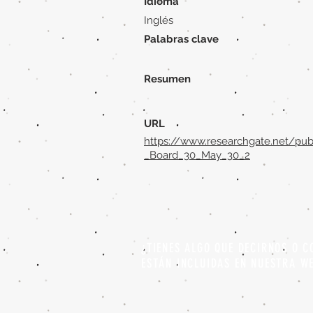
Idioma
Inglés
Palabras clave
Resumen
URL
https://www.researchgate.net/pu
_Board_30_May_30_2
¿TIENES ALGO QUE DECIRNOS O C
ESTÁN INCLUIDAS EN NUESTRA W