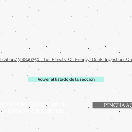
blication/318846250_The_Effects_Of_Energy_Drink_Ingestion_
Volver al listado de la sección
ONOCES PUBLICACIONES QUE NO
PINCHA A
EB? CONTACTA CON NOSOTROS